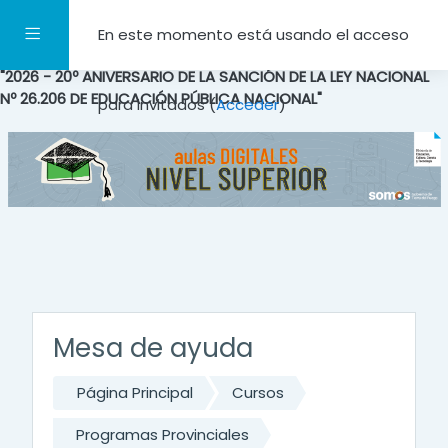
Salta al contenido principal
Panel lateral
En este momento está usando el acceso
"2026 - 20º ANIVERSARIO DE LA SANCIÓN DE LA LEY NACIONAL
Nº 26.206 DE EDUCACIÓN PÚBLICA NACIONAL"
para invitados (
Acceder
)
Mesa de ayuda
Página Principal
Cursos
Programas Provinciales