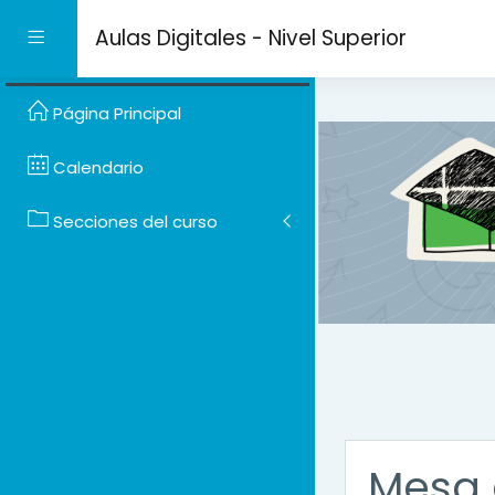
Salta al contenido prin
Aulas Digitales - Nivel Superior
Panel lateral
Página Principal
Calendario
Secciones del curso
Mesa 