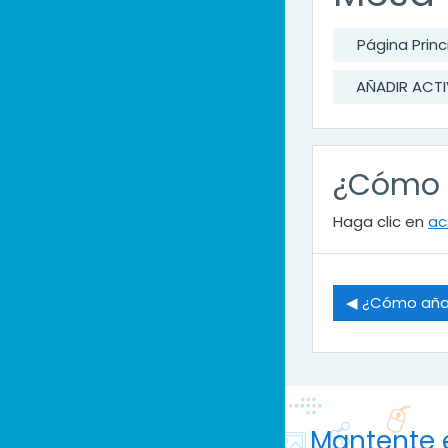
Página Princ
AÑADIR ACTI
¿Cómo a
Haga clic en
ac
◀︎ ¿Cómo añad
Mantente 