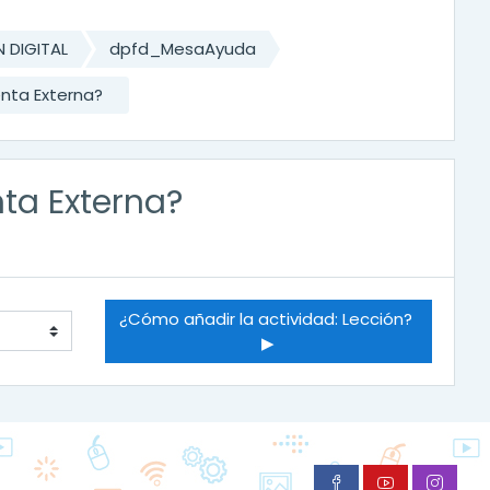
 DIGITAL
dpfd_MesaAyuda
enta Externa?
ta Externa?
¿Cómo añadir la actividad: Lección? 
▶︎