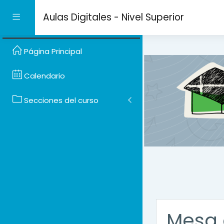
Salta al contenido prin
Aulas Digitales - Nivel Superior
Panel lateral
Página Principal
Calendario
Secciones del curso
Mesa 