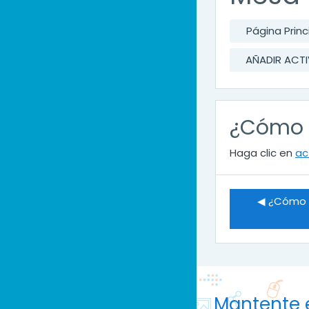
Página Princ
AÑADIR ACTI
¿Cómo a
Haga clic en
ac
◀︎ ¿Cómo a
Mantente 