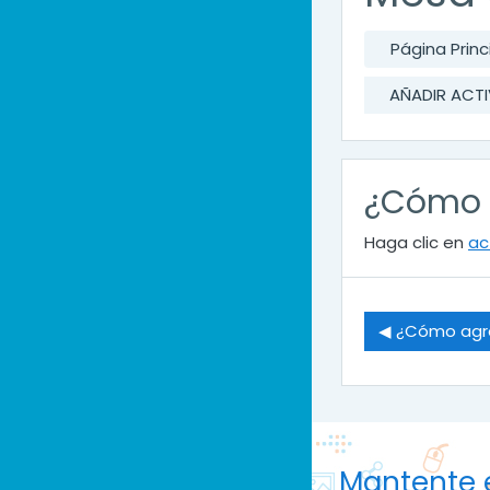
Página Princ
AÑADIR ACTI
¿Cómo a
Haga clic en
ac
◀︎ ¿Cómo agre
Mantente 