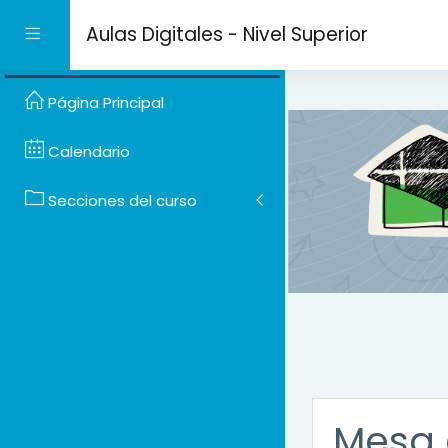
Salta al contenido prin
Aulas Digitales - Nivel Superior
Panel lateral
Página Principal
Calendario
Secciones del curso
Mesa 