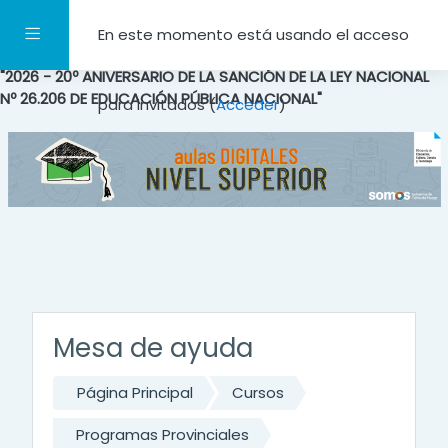
Salta al contenido principal
Panel lateral
En este momento está usando el acceso
"2026 - 20º ANIVERSARIO DE LA SANCIÓN DE LA LEY NACIONAL
Nº 26.206 DE EDUCACIÓN PÚBLICA NACIONAL"
para invitados (
Acceder
)
Mesa de ayuda
Página Principal
Cursos
Programas Provinciales