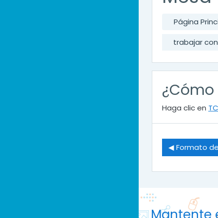
Página Princ
trabajar co
¿Cómo 
Haga clic en
TC
◀︎ Formato d
Mantente 