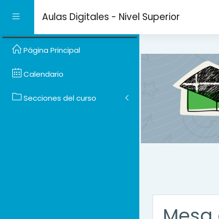
Salta al contenido prin
Aulas Digitales - Nivel Superior
Panel lateral
Página Principal
Calendario
Secciones del curso
Mesa 