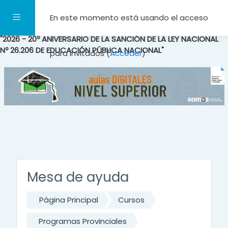
Salta al contenido principal
Panel lateral
En este momento está usando el acceso
"2026 - 20º ANIVERSARIO DE LA SANCIÓN DE LA LEY NACIONAL
Nº 26.206 DE EDUCACIÓN PÚBLICA NACIONAL"
para invitados (
Acceder
)
Mesa de ayuda
Página Principal
Cursos
Programas Provinciales