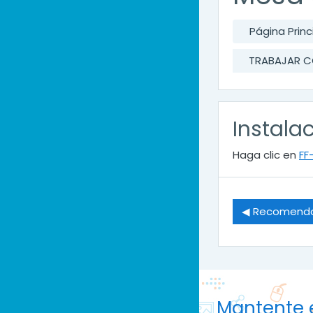
Página Princ
TRABAJAR C
Instala
Haga clic en
FF
◀︎ Recomend
Mantente 