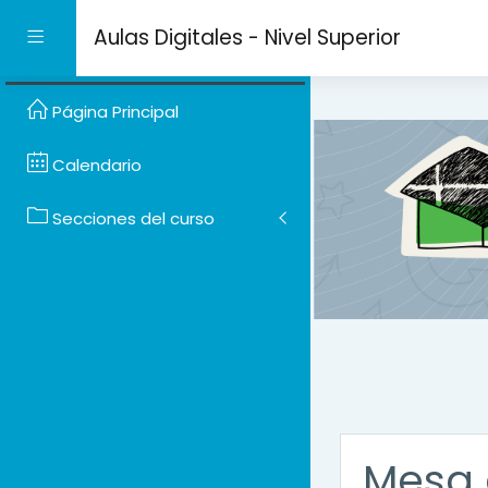
Salta al contenido prin
Aulas Digitales - Nivel Superior
Panel lateral
Página Principal
Calendario
Secciones del curso
Mesa 