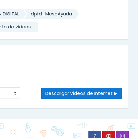
 DIGITAL
dpfd_MesaAyuda
to de vídeos
Descargar vídeos de Internet ▶︎