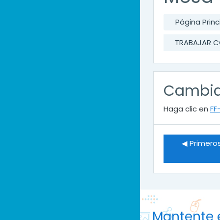
Página Princ
TRABAJAR C
Cambia
Haga clic en
FF
◀︎ Primero
Mantente 