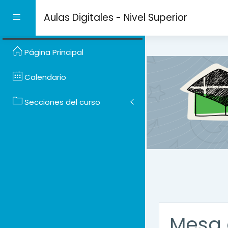
Salta al contenido prin
Aulas Digitales - Nivel Superior
Panel lateral
Página Principal
Calendario
Secciones del curso
Mesa 