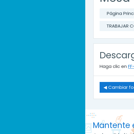
Página Princ
TRABAJAR C
Descarg
Haga clic en
FF
◀︎ Cambiar f
Mantente 