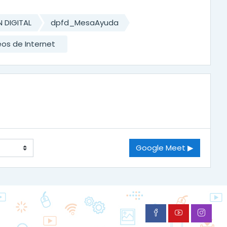
 DIGITAL
dpfd_MesaAyuda
os de Internet
Google Meet ▶︎