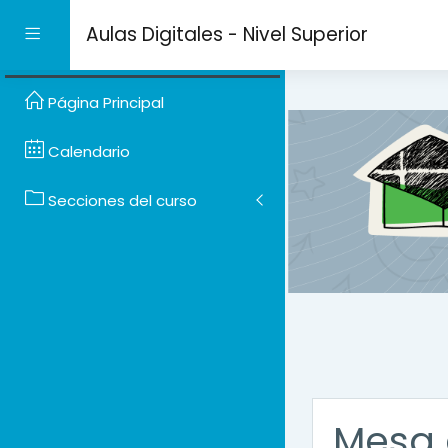
Salta al contenido prin
Aulas Digitales - Nivel Superior
Panel lateral
Página Principal
Calendario
Secciones del curso
Mesa 