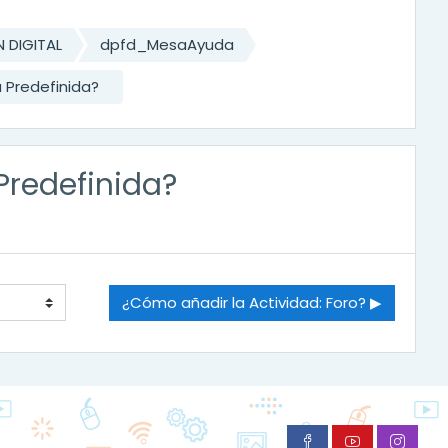
 DIGITAL
dpfd_MesaAyuda
 Predefinida?
Predefinida?
¿Cómo añadir la Actividad: Foro? ▶︎