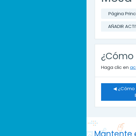
Página Princ
AÑADIR ACTI
¿Cómo a
Haga clic en
ac
◀︎ ¿Cómo a
Mantente 