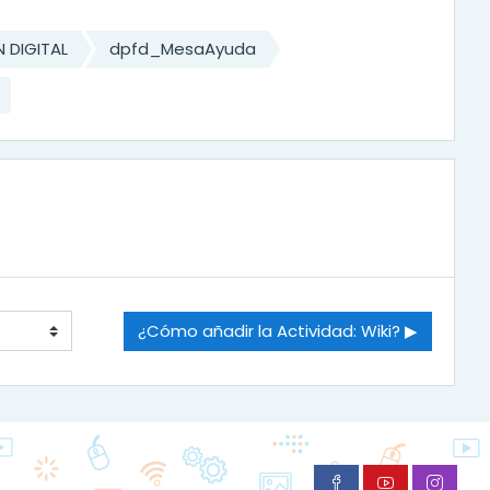
 DIGITAL
dpfd_MesaAyuda
¿Cómo añadir la Actividad: Wiki? ▶︎