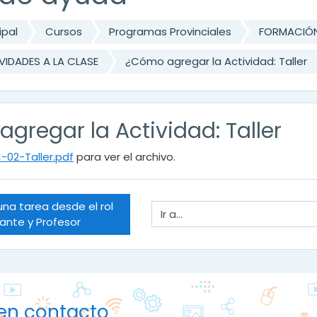
ipal
Cursos
Programas Provinciales
FORMACIÓN
VIDADES A LA CLASE
¿Cómo agregar la Actividad: Taller
gregar la Actividad: Taller
-02-Taller.pdf
para ver el archivo.
 una tarea desde el rol 
Ir a...
iante y Profesor
en contacto