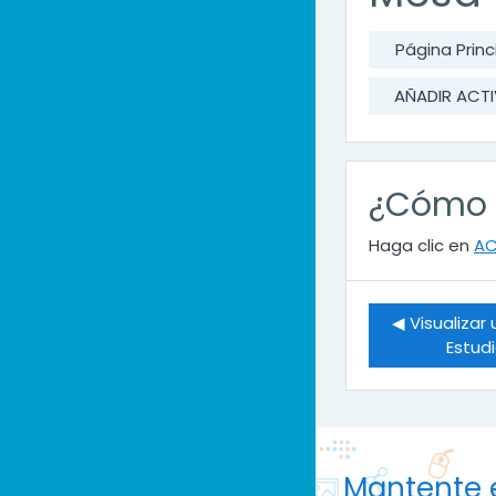
Página Princ
AÑADIR ACTI
¿Cómo a
Haga clic en
AC
◀︎ Visualizar
Estud
Mantente 