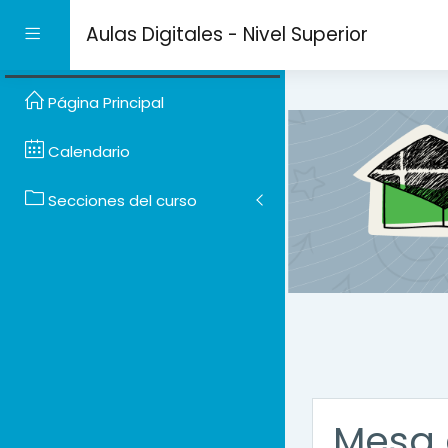
Salta al contenido prin
Aulas Digitales - Nivel Superior
Panel lateral
Página Principal
Calendario
Secciones del curso
Mesa 