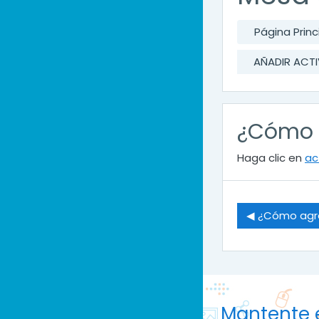
Página Princ
AÑADIR ACTI
¿Cómo a
Haga clic en
ac
◀︎ ¿Cómo agre
Mantente 