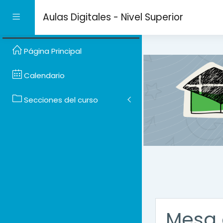
Salta al contenido prin
Aulas Digitales - Nivel Superior
Panel lateral
Página Principal
Calendario
Secciones del curso
Mesa 