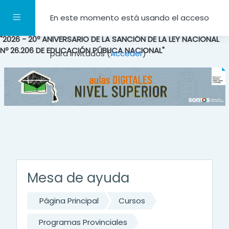
Salta al contenido principal
Panel lateral
En este momento está usando el acceso
"2026 - 20º ANIVERSARIO DE LA SANCIÓN DE LA LEY NACIONAL
Nº 26.206 DE EDUCACIÓN PÚBLICA NACIONAL"
para invitados (
Acceder
)
Mesa de ayuda
Página Principal
Cursos
Programas Provinciales