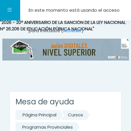
Salta al contenido principal
Panel lateral
En este momento está usando el acceso
"2026 - 20º ANIVERSARIO DE LA SANCIÓN DE LA LEY NACIONAL
Nº 26.206 DE EDUCACIÓN PÚBLICA NACIONAL"
para invitados (
Acceder
)
Mesa de ayuda
Página Principal
Cursos
Programas Provinciales