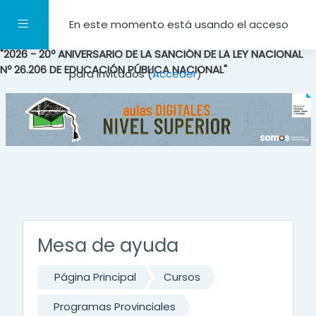
Salta al contenido principal
Panel lateral
En este momento está usando el acceso
"2026 - 20º ANIVERSARIO DE LA SANCIÓN DE LA LEY NACIONAL
Nº 26.206 DE EDUCACIÓN PÚBLICA NACIONAL"
para invitados (
Acceder
)
Mesa de ayuda
Página Principal
Cursos
Programas Provinciales