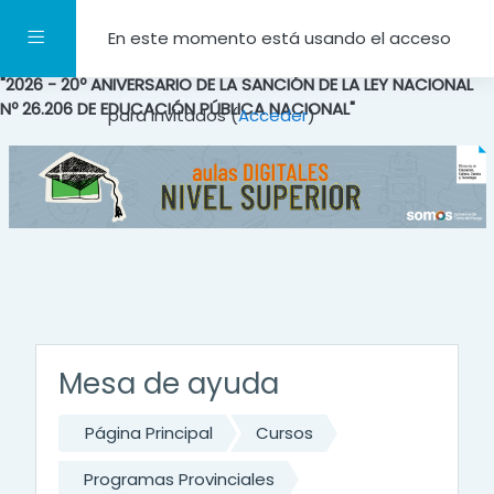
Salta al contenido principal
Panel lateral
En este momento está usando el acceso
"2026 - 20º ANIVERSARIO DE LA SANCIÓN DE LA LEY NACIONAL
Nº 26.206 DE EDUCACIÓN PÚBLICA NACIONAL"
para invitados (
Acceder
)
Mesa de ayuda
Página Principal
Cursos
Programas Provinciales