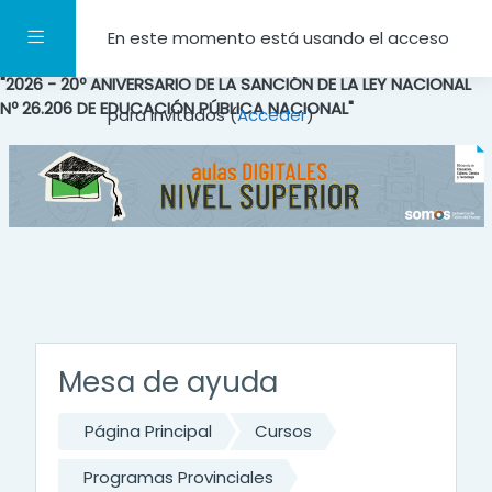
Salta al contenido principal
Panel lateral
En este momento está usando el acceso
"2026 - 20º ANIVERSARIO DE LA SANCIÓN DE LA LEY NACIONAL
Nº 26.206 DE EDUCACIÓN PÚBLICA NACIONAL"
para invitados (
Acceder
)
Mesa de ayuda
Página Principal
Cursos
Programas Provinciales