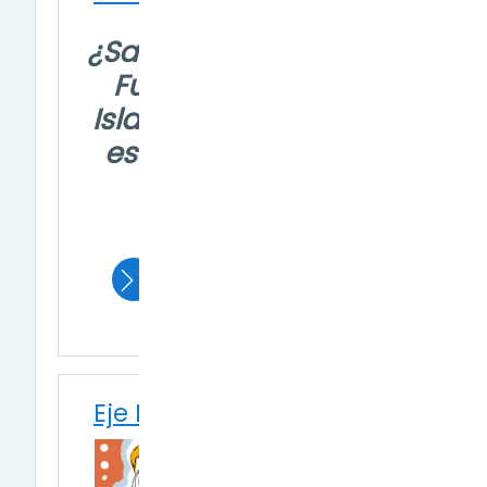
¿Sabías que Tierra del
Fuego, Antártida e
Islas del Atlántico Sur
es la provincia más
grande de
Argentina?
Eje Pueblos Originarios