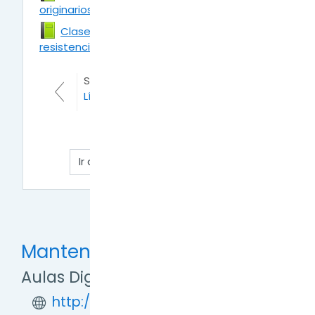
originarios en Tierra del Fuego
Libro
Clase 2 - Genocidio, etnocidio y
resistencias indigenas en Tierra del Fuego
Libro
SECCIÓN ANTERIOR
Línea de tiempo
SIGUIENTE SECCIÓN
Eje Bicontinentalidad
Mantente en contacto
Aulas Digitales TDF
http://formaciondigital.tdf.gob.ar/