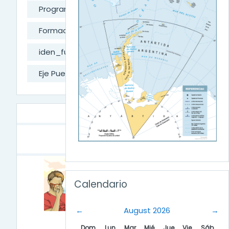
Programas Provinciales
Formación Docente Permanente
iden_fueguina
Eje Pueblos Originarios
TRAYECTO
Salta Calendario
Calendario
←
August 2026
→
Dom
Lun
Mar
Mié
Jue
Vie
Sáb