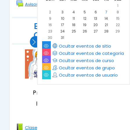
Foro
Avisos
1
2
3
4
5
6
7
8
9
10
11
12
13
14
15
EJE PUEBLOS
16
17
18
19
20
21
22
23
24
25
26
27
28
29
ORIGINARIOS
30
31
Ocultar eventos de sitio
Ocultar eventos de categoría
EJE PUEBLOS ORIGINARIOS
Ocultar eventos de curso
Ocultar eventos de grupo
Ocultar eventos de usuario
Prof. Cecilia Gerrard
Prof. Miguel Pantoja
Clase 1 - Interculturalidad y pueblos