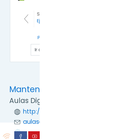
SECCIÓN ANTERIOR
Eje Cuestión Malvinas
SIGUIENTE SECCIÓN
Palabras finales y encuesta.
Mantente en contacto
Aulas Digitales TDF
http://formaciondigital.tdf.gob.ar/
aulasdigitales.tdf@gmail.com