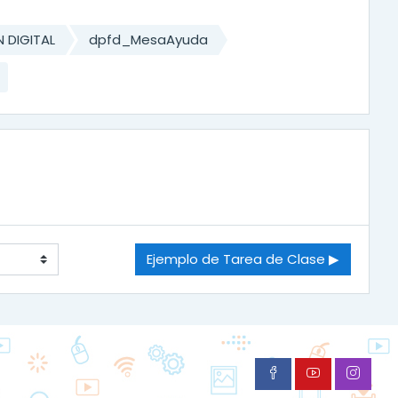
 DIGITAL
dpfd_MesaAyuda
Ejemplo de Tarea de Clase ▶︎