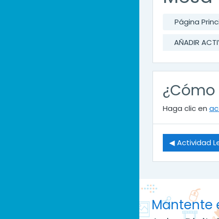
Página Princ
AÑADIR ACTI
¿Cómo a
Haga clic en
ac
◀︎ Actividad 
Mantente 