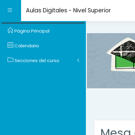
Salta al contenido prin
Aulas Digitales - Nivel Superior
Panel lateral
Página Principal
Calendario
Secciones del curso
Mesa 