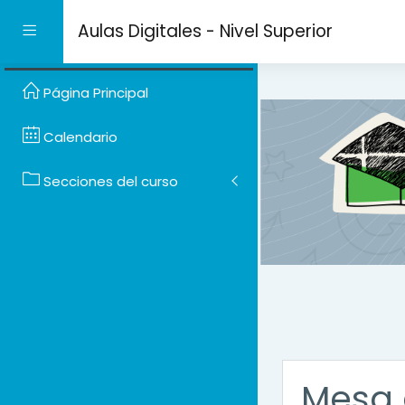
Salta al contenido prin
Aulas Digitales - Nivel Superior
Panel lateral
Página Principal
Calendario
Secciones del curso
Mesa 