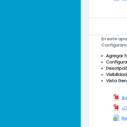
En este apa
Configurand
Agregar fo
Configurar
Descripci
Visibilida
Vista Gene
Ár
¿C
Re