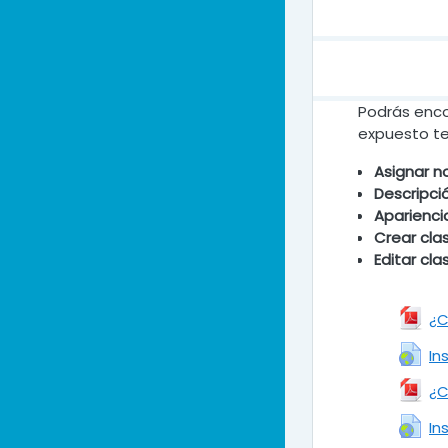
Podrás encon
expuesto te 
Asignar n
Descripci
Aparienci
Crear cla
Editar cla
¿C
In
¿C
In