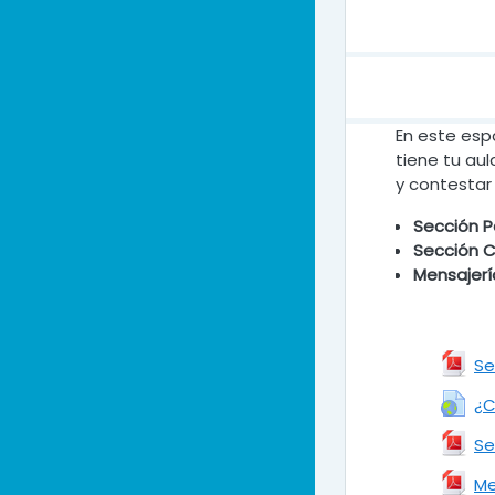
En este esp
tiene tu aul
y contestar 
S
ección P
S
ección C
M
ensajerí
Se
¿C
Se
Me