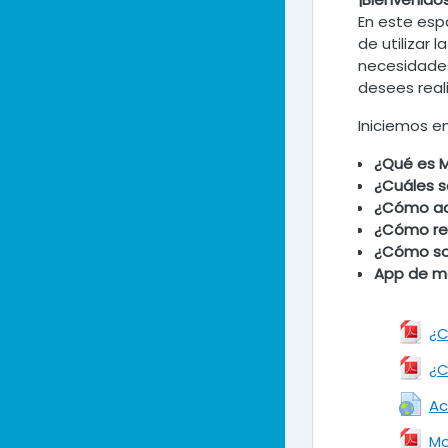
En este esp
de utilizar
necesidades
desees reali
Iniciemos e
¿Qué es 
¿Cuáles s
¿Cómo a
¿Cómo reg
¿Cómo soli
App de m
¿C
¿C
Ac
Mo